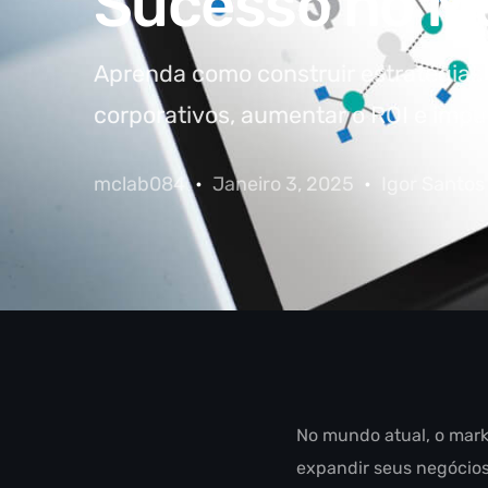
Sucesso no M
Aprenda como construir estratégias 
corporativos, aumentar o ROI e impu
mclab084
Janeiro 3, 2025
Igor Santos
No mundo atual, o mark
expandir seus negócios