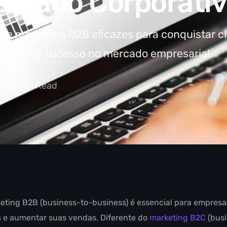
ercado Corporati
de marketing B2B eficazes para conquistar cl
lsionar o sucesso no mercado empresarial.
8 Min Read
eting B2B (business-to-business) é essencial para empres
 e aumentar suas vendas. Diferente do
marketing B2C
(busi