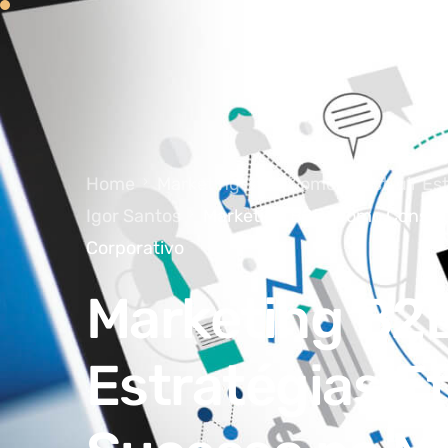
Home
Marketing B2B: Como Construir Est
Igor Santos
Marketing B2B: Como Construi
Corporativo
Marketing B2B
Estratégias Ef