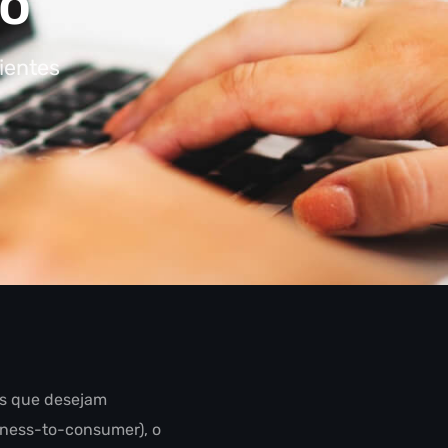
vo
ientes
as que desejam
ness-to-consumer), o