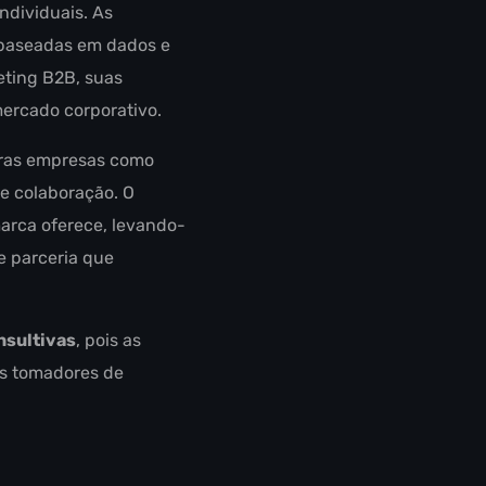
ndividuais. As
 baseadas em dados e
eting B2B, suas
mercado corporativo.
tras empresas como
de colaboração. O
marca oferece, levando-
e parceria que
nsultivas
, pois as
os tomadores de