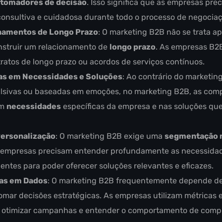
tomadores de decisão
. Isso significa que as empresas pre
nsultiva e cuidadosa durante todo o processo de negociaç
namentos de Longo Prazo
: O marketing B2B não se trata a
nstruir um relacionamento de
longo prazo
. As empresas B2B
tratos de longo prazo ou acordos de serviços contínuos.
s em Necessidades e Soluções
: Ao contrário do marketin
lsivas ou baseadas em emoções, no marketing B2B, as com
em
necessidades
específicas da empresa e nas soluções que
ersonalização
: O marketing B2B exige uma
segmentação m
 empresas precisam entender profundamente as necessidade
ientes para poder oferecer soluções relevantes e eficazes.
as em Dados
: O marketing B2B frequentemente depende d
omar decisões estratégicas. As empresas utilizam métricas 
 otimizar campanhas e entender o comportamento de compr