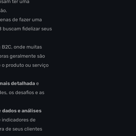
cisam ter uma
ão.
penas de fazer uma
 buscam fidelizar seus
g B2C, onde muitas
pras geralmente são
 o produto ou serviço
ais detalhada
e
s, os desafios e as
e
dados e análises
e indicadores de
a de seus clientes