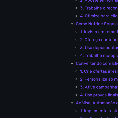
2. Aposte em format
3. Trabalhe o rec
4. Otimize para cl
Como Nutrir e Engaja
1. Invista em remar
2. Ofereça conteúdo
3. Use depoimentos
4. Trabalhe múltipl
Convertendo com Efic
1. Crie ofertas irres
2. Personalize ao 
3. Ative campanha
4. Use provas finai
Análise, Automação e
1. Implemente rast