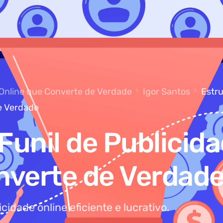
 Online que Converte de Verdade
Igor Santos
Estr
de Verdade
Funil de Publicid
nverte de Verdad
idade online eficiente e lucrativo.