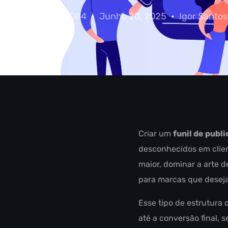
mclab084
Junho 20, 2025
Igor Santos
Criar um
funil de publi
desconhecidos em client
maior, dominar a arte 
para marcas que desejam
Esse tipo de estrutura
até a conversão final, s