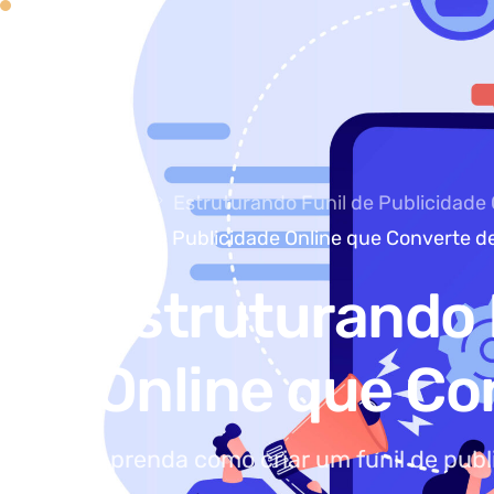
Home
Estruturando Funil de Publicidade
Funil de Publicidade Online que Converte 
Estruturando 
Online que Co
Aprenda como criar um funil de public