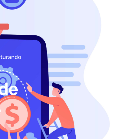
uturando
ade
e