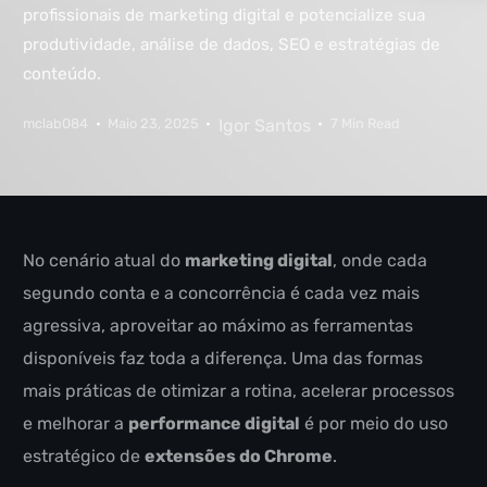
profissionais de marketing digital e potencialize sua
produtividade, análise de dados, SEO e estratégias de
conteúdo.
mclab084
Maio 23, 2025
Igor Santos
7 Min Read
No cenário atual do
marketing digital
, onde cada
segundo conta e a concorrência é cada vez mais
agressiva, aproveitar ao máximo as ferramentas
disponíveis faz toda a diferença. Uma das formas
mais práticas de otimizar a rotina, acelerar processos
e melhorar a
performance digital
é por meio do uso
estratégico de
extensões do Chrome
.