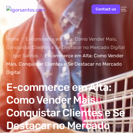
Contact us
Home
E-commerce em Alta: Como Vender Mais,
Conquistar Clientes e Se Destacar no Mercado Digital
Igor Santos
E-commerce em Alta: Como Vender
NEW
Mais, Conquistar Clientes e Se Destacar no Mercado
Digital
E-commerce em Alta:
Como Vender Mais,
Conquistar Clientes e Se
Destacar no Mercado