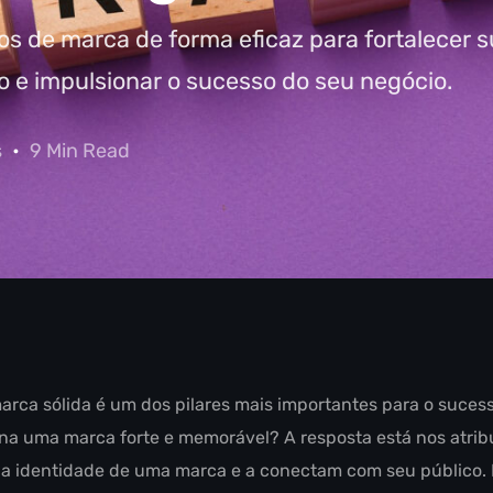
tos de marca de forma eficaz para fortalecer 
o e impulsionar o sucesso do seu negócio.
s
9 Min Read
rca sólida é um dos pilares mais importantes para o suces
na uma marca forte e memorável? A resposta está nos atrib
 identidade de uma marca e a conectam com seu público. De