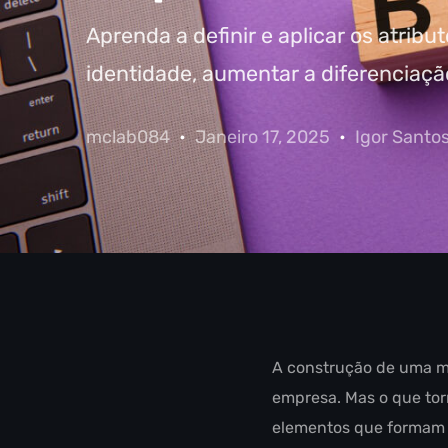
Aprenda a definir e aplicar os atribu
identidade, aumentar a diferenciaçã
mclab084
Janeiro 17, 2025
Igor Santo
A construção de uma ma
empresa. Mas o que tor
elementos que formam a