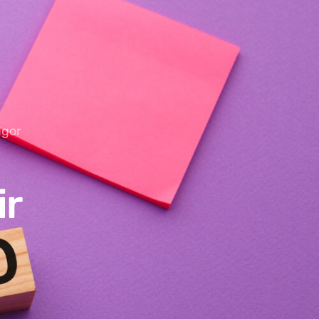
Igor
ir